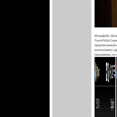
Интерфейс (боль
TouchFlo3d Скаж
проработанный 
использовать од
программах, но 